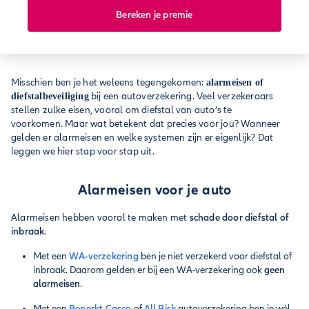
Bereken je premie
Misschien ben je het weleens tegengekomen:
alarmeisen of
bij een autoverzekering. Veel verzekeraars
diefstalbeveiliging
stellen zulke eisen, vooral om diefstal van auto’s te
voorkomen. Maar wat betekent dat precies voor jou? Wanneer
gelden er alarmeisen en welke systemen zijn er eigenlijk? Dat
leggen we hier stap voor stap uit.
Alarmeisen voor je auto
Alarmeisen hebben vooral te maken met
schade door diefstal of
inbraak
.
Met een
WA-verzekering
ben je niet verzekerd voor diefstal of
inbraak. Daarom gelden er bij een WA-verzekering ook
geen
alarmeisen
.
Met een
Beperkt Casco
of
All Risk
autoverzekering ben je wél