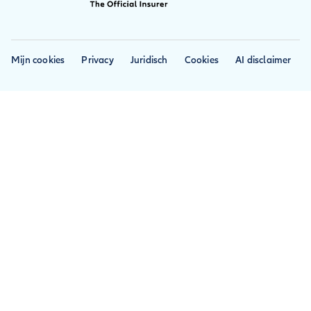
Contact
werelddekking
Pers
Beste reisverzekering
Blog
Mijn cookies
Privacy
Juridisch
Cookies
AI disclaimer
Veelgestelde vragen
Annuleren in bedenktijd
Voorwaarden en
documenten
Toegankelijkheid