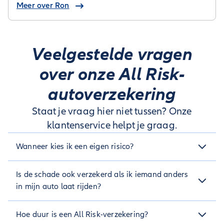
Meer over Ron
Veelgestelde vragen
over onze All Risk-
autoverzekering
Staat je vraag hier niet tussen? Onze
klantenservice helpt je graag.
Wanneer kies ik een eigen risico?
Bij onze WA- en Beperkt Casco-autoverzekeringen is het
Is de schade ook verzekerd als ik iemand anders
eigen risico standaard €0. Heb jij een All Risk-verzekering?
Dan kun je, in ruil voor korting op je premie, kiezen voor een
in mijn auto laat rijden?
eigen risico van € 250, € 500 of € 1000. Als je dan schade
rijdt, betaal je alleendit gekozen deel voor de reparatie. In
Ja, als diegene een rijbewijs heeft dat in Nederland geldig is,
Hoe duur is een All Risk-verzekering?
sommige gevallen is dit handig, omdat je daarmee voorkomt
is eventuele schade gewoon verzekerd. Houd er wel rekening