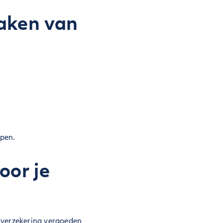
maken van
open.
oor je
sk-verzekering vergoeden