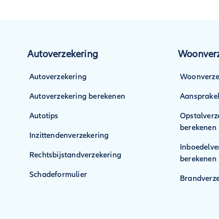
Tot op zekere hoogte 
zorgen. Bijvoorbeeld 
bijbehorende facture
te laten vaststellen 
Autoverzekering
Woonverz
Autoverzekering
Woonverze
Autoverzekering berekenen
Aansprakel
Autotips
Opstalverz
berekenen
Inzittendenverzekering
Inboedelve
Rechtsbijstandverzekering
berekenen
Schadeformulier
Brandverze