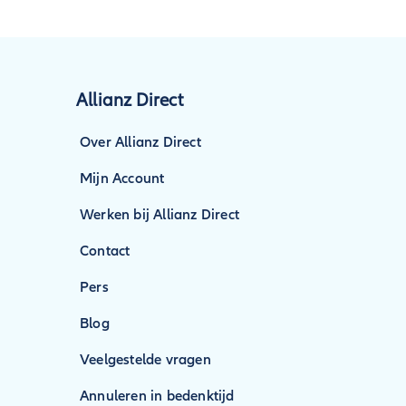
 door er goed voor te
dsboekje en
m de waarde zo hoger
nt aantonen.
Allianz Direct
Over Allianz Direct
Mijn Account
Werken bij Allianz Direct
Contact
Pers
Blog
Veelgestelde vragen
Annuleren in bedenktijd