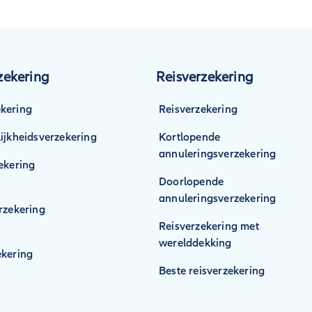
wel. Je kan de dagwaarde van je auto zo hoog mogelijk houden
door je auto regelmatig te laten onderhouden en het onderhou
n te bewaren. Het bewaren van deze documenten kan helpen o
als je schade hebt, dan wanneer je geen gepleegd onderhoud ku
ekering
Reisverzekering
kering
Reisverzekering
ijkheidsverzekering
Kortlopende
annuleringsverzekering
ekering
Doorlopende
annuleringsverzekering
rzekering
Reisverzekering met
werelddekking
kering
Beste reisverzekering