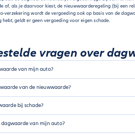
of, als je daarvoor kiest, de nieuwwaarderegeling (bij een rela
o-verzekering wordt de vergoeding ook op basis van de dagw
 hebt, geldt er geen vergoeding voor eigen schade.
estelde vragen over dag
gwaarde van mijn auto?
opvragen via de ANWB/BOVAG-koerslijst. Dat is bijvoorbeeld h
agwaarde van de nieuwwaarde?
schade gereden of is je auto total loss? Dan stelt een schade-ex
pij de waarde van je auto vast.
 bedrag dat de auto kostte toen hij nieuw uit de fabriek kwam
waarde bij schade?
nog waard is op een bepaald moment. BIj het vaststellen van 
 verschilende factoren, zoals leeftijd, kilometerstand, onder
kijkt een schade-expert van de verzekering wat de dagwaarde va
e dagwaarde van mijn auto?
leeftijd van de auto, kilometerstand, onderhoud en marktwaard