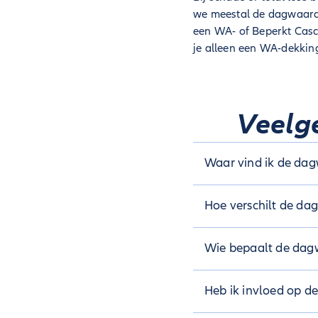
we meestal de dagwaarde 
een WA- of Beperkt Casc
je alleen een WA-dekking
Veelg
Waar vind ik de da
Je kunt de dagwaarde 
Hoe verschilt de d
wilt verkopen. Heb je 
verzekeringsmaatschap
De nieuwwaarde is het
Wie bepaalt de dag
een niet-nieuwe auto 
rekening gehouden met
Als je schade hebt, be
Heb ik invloed op d
gebeurt op basis van 