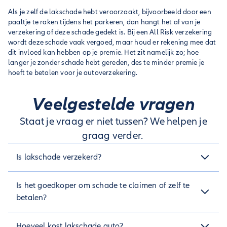
Als je zelf de lakschade hebt veroorzaakt, bijvoorbeeld door een
paaltje te raken tijdens het parkeren, dan hangt het af van je
verzekering of deze schade gedekt is. Bij een All Risk verzekering
wordt deze schade vaak vergoed, maar houd er rekening mee dat
dit invloed kan hebben op je premie. Het zit namelijk zo; hoe
langer je zonder schade hebt gereden, des te minder premie je
hoeft te betalen voor je autoverzekering.
Veelgestelde vragen
Staat je vraag er niet tussen? We helpen je
graag verder.
Is lakschade verzekerd?
Dit hangt af van je verzekeringstype. Met een All Risk
Is het goedkoper om schade te claimen of zelf te
verzekering ben je vaak verzekerd voor lakschade.
betalen?
Dit hangt af van de kosten van de schade en je eigen risico.
Hoeveel kost lakschade auto?
Soms kan het voordeliger zijn om kleine schades zelf te