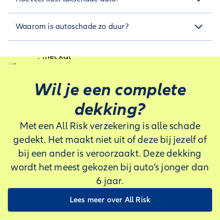
betalen.
De kosten kunnen verschillen. Dit heeft er namelijk mee te
Waarom is autoschade zo duur?
maken hoe erg de schade is. Kleine reparaties kunnen rond
de €50 liggen, terwijl grotere schades honderden euro's
Het herstel van autoschade kan duur zijn vanwege de
kunnen kosten.
materialen en arbeid die nodig zijn om de auto weer in goede
staat te brengen.
Wil je een complete
dekking?
Met een All Risk verzekering is alle schade
gedekt. Het maakt niet uit of deze bij jezelf of
bij een ander is veroorzaakt. Deze dekking
wordt het meest gekozen bij auto’s jonger dan
6 jaar.
Lees meer over All Risk