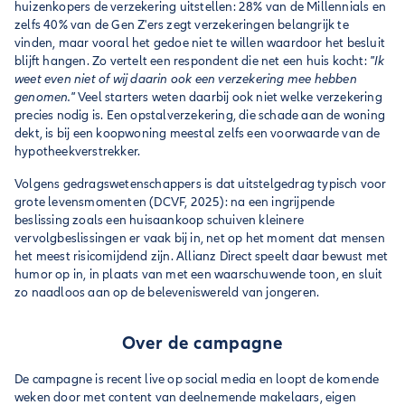
huizenkopers de verzekering uitstellen: 28% van de Millennials en
zelfs 40% van de Gen Z'ers zegt verzekeringen belangrijk te
vinden, maar vooral het gedoe niet te willen waardoor het besluit
blijft hangen. Zo vertelt een respondent die net een huis kocht:
"Ik
weet even niet of wij daarin ook een verzekering mee hebben
genomen."
Veel starters weten daarbij ook niet welke verzekering
precies nodig is. Een opstalverzekering, die schade aan de woning
dekt, is bij een koopwoning meestal zelfs een voorwaarde van de
hypotheekverstrekker.
Volgens gedragswetenschappers is dat uitstelgedrag typisch voor
grote levensmomenten (DCVF, 2025): na een ingrijpende
beslissing zoals een huisaankoop schuiven kleinere
vervolgbeslissingen er vaak bij in, net op het moment dat mensen
het meest risicomijdend zijn. Allianz Direct speelt daar bewust met
humor op in, in plaats van met een waarschuwende toon, en sluit
zo naadloos aan op de beleveniswereld van jongeren.
Over de campagne
De campagne is recent live op social media en loopt de komende
weken door met content van deelnemende makelaars, eigen