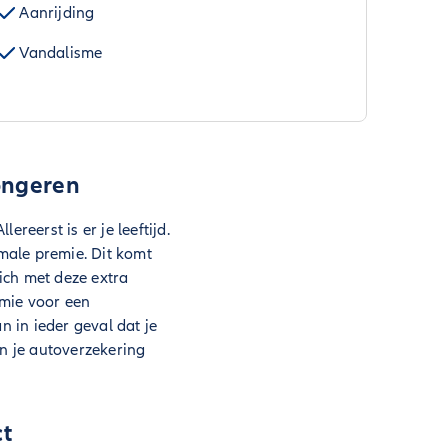
Aanrijding
Vandalisme
ongeren
reerst is er je leeftijd.
male premie. Dit komt
ich met deze extra
emie voor een
 in ieder geval dat je
an je autoverzekering
ct