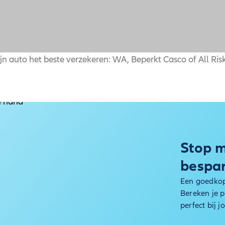
jn auto het beste verzekeren: WA, Beperkt Casco of All Ris
Stop m
bespa
Een goedkope
Bereken je p
perfect bij j