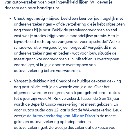
van autoverzekeringen best ingewikkeld lijken. Wij geven je
daarom een paar handige tips.
Check regelmatig
– bijvoorbeeld één keer per jaar, tegelijk met
andere verzekeringen – of de verzekering die je hebt afgesloten
nog steeds bij je past. Bekijk de premievoorwaarden en stel
vast wat je precies krijgt voor je maandelijkse premie. Heb je
bijvoorbeeld recht op vervangend vervoer bij schade? Welke
schade wordt er vergoed bij een ongeval? Vergelijk dit met
andere verzekeringen en bedenk wat voor jouw situatie de
meest geschikte voorwaarden zijn. Misschien is overstappen
voordeliger, of krijg je door te overstappen van
autoverzekering betere voorwaarden.
Vergeet je dekking niet!
Check of de huidige gekozen dekking
nog past bij de leeftijd en waarde van je auto. Over het
algemeen wordt er een grens van 6 jaar gehanteerd – auto’s
tot 6 jaar zijn vaak All Risk verzekerd. Tussen de 6 en 12 jaar
wordt de Beperkt Casco verzekering het meest gekozen. En
voor auto’s ouder dan 12 jaar is dat de WA-verzekering. Leuk
weetje:
de Autoverzekering van Allianz Direct
is de meest
gekozen autoverzekering op Independer en
autoverzekering.nl. Zo weet je dus zeker dat de keuze voor