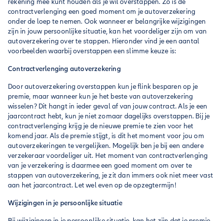
rekening mee kunt houden als je wil overstappen. Zo is de
contractverlenging een goed moment om je autoverzekering
onder de loep te nemen. Ook wanneer er belangrijke wijzigingen
zijn in jouw persoonlijke situatie, kan het voordeliger zijn om van
autoverzekering over te stappen. Hieronder vind je een aantal
voorbeelden waarbij overstappen een slimme keuze is:
Contractverlenging autoverzekering
Door autoverzekering overstappen kun je flink besparen op je
premie, maar wanneer kun je het beste van autoverzekering
wisselen? Dit hangt in ieder geval af van jouw contract. Als je een
jaarcontract hebt, kun je niet zomaar dagelijks overstappen. Bij je
contractverlenging krijg je de nieuwe premie te zien voor het
komend jaar. Als de premie stijgt, is dit het moment voor jou om
autoverzekeringen te vergelijken. Mogelijk ben je bij een andere
verzekeraar voordeliger uit. Het moment van contractverlenging
van je verzekering is daarmee een goed moment om over te
stappen van autoverzekering, je zit dan immers ook niet meer vast
aan het jaarcontract. Let wel even op de opzegtermijn!
Wijzigingen in je persoonlijke situatie
Bij wijzigingen in je persoonlijke situatie, kan het zijn dat je premie