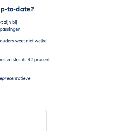
up-to-date?
 zijn bij
npassingen.
 ouders weet niet welke
l, en slechts 42 procent
representatieve