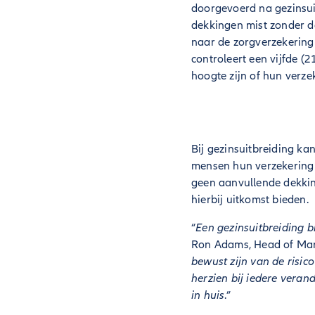
doorgevoerd na gezinsuit
dekkingen mist zonder d
naar de zorgverzekering
controleert een vijfde (2
hoogte zijn of hun verze
Bij gezinsuitbreiding ka
mensen hun verzekering w
geen aanvullende dekkin
hierbij uitkomst bieden.
“
Een gezinsuitbreiding b
Ron Adams, Head of Marke
bewust zijn van de risic
herzien bij iedere veran
in huis
.”