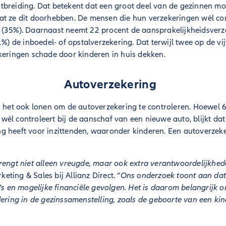
breiding. Dat betekent dat een groot deel van de gezinnen mog
at ze dit doorhebben. De mensen die hun verzekeringen wél con
 (35%). Daarnaast neemt 22 procent de aansprakelijkheidsverz
1%) de inboedel- of opstalverzekering. Dat terwijl twee op de vi
keringen schade door kinderen in huis dekken.
Autoverzekering
n het ook lonen om de autoverzekering te controleren. Hoewel 
él controleert bij de aanschaf van een nieuwe auto, blijkt dat
g heeft voor inzittenden, waaronder kinderen. Een autoverzek
rengt niet alleen vreugde, maar ook extra verantwoordelijkhed
ting & Sales bij Allianz Direct. “
Ons onderzoek toont aan dat 
o's en mogelijke financiële gevolgen. Het is daarom belangrijk o
dering in de gezinssamenstelling, zoals de geboorte van een ki