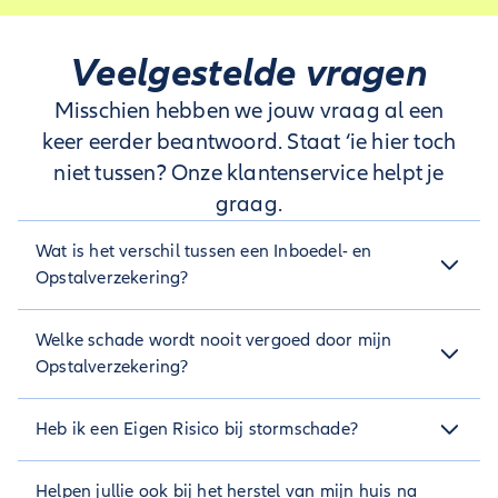
Veelgestelde vragen
Misschien hebben we jouw vraag al een
keer eerder beantwoord. Staat ‘ie hier toch
niet tussen? Onze klantenservice helpt je
graag.
Wat is het verschil tussen een Inboedel- en
Opstalverzekering?
Opstal is je huis zelf en alles wat eraan vast zit of ‘vast’ is in
Welke schade wordt nooit vergoed door mijn
je tuin, zoals een schuur of terras. Inboedel is alles wat los
staat in je huis of tuin, zoals meubilair, decoratie en
Opstalverzekering?
apparatuur.
Schade die is ontstaan door wettelijk niet toegestane
Heb ik een Eigen Risico bij stormschade?
activiteiten wordt nooit vergoed. Ook niet als de eigenaar
van een woning niet van deze activiteiten op de hoogte was.
Nee, bij Allianz Direct is je Eigen Risico standaard €0 - ook bij
Schade door slecht onderhoud of constructiefouten wordt
Helpen jullie ook bij het herstel van mijn huis na
stormschades. Als je voor een vrijwillig eigen risico gekozen
ook niet vergoed.