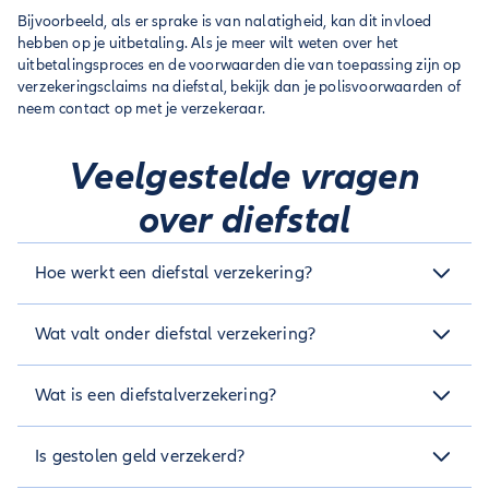
Bijvoorbeeld, als er sprake is van nalatigheid, kan dit invloed
hebben op je uitbetaling. Als je meer wilt weten over het
uitbetalingsproces en de voorwaarden die van toepassing zijn op
verzekeringsclaims na diefstal, bekijk dan je polisvoorwaarden of
neem contact op met je verzekeraar.
Veelgestelde vragen
over diefstal
Hoe werkt een diefstal verzekering?
Bij een diefstalverzekering betaal je premie aan de
Wat valt onder diefstal verzekering?
verzekeraar om je eigendommen te verzekeren tegen
diefstal. Als jouw spullen worden gestolen dien je een claim
Een diefstalverzekering dekt schade of verlies als gevolg van
in bij je verzekeraar. De verzekeraar beoordeelt deze claim
Wat is een diefstalverzekering?
diefstal van persoonlijke spullen zoals elektronica, sieraden,
en, als deze goedgekeurd wordt, vergoeden zij de waarde
fietsen, en meer.
Let op:
de exacte dekking kan per
van de gestolen goederen, tot het maximumbedrag dat in je
Een diefstalverzekering is een verzekering die je beschermt
verzekering verschillen!
polis aangegeven is, minus je eigen risico.
Is gestolen geld verzekerd?
als er persoonlijke spullen gestolen worden. Dit kan
De hoogte van de premie hangt af van verschillende
bijvoorbeeld je telefoon, sieraden, fiets of andere
factoren, zoals de waarde van de goederen die je wilt