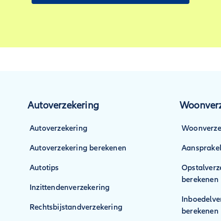
Autoverzekering
Woonverz
Autoverzekering
Woonverze
Autoverzekering berekenen
Aansprakel
Autotips
Opstalverz
berekenen
Inzittendenverzekering
Inboedelve
Rechtsbijstandverzekering
berekenen