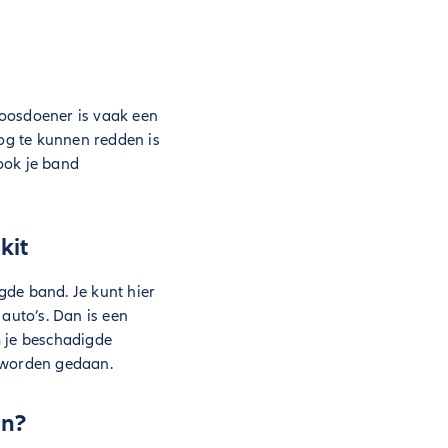
boosdoener is vaak een
nog te kunnen redden is
 ook je band
kit
igde band. Je kunt hier
auto’s. Dan is een
m je beschadigde
e worden gedaan.
en?