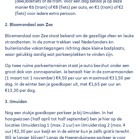
(deel)bakfiets of de tram. Voor een dag betaal je op deze
manier €6 (tram) of €8 (fiets) per auto, en €1 (tram) of €2
(fiets) voor iedere extra persoon.
2. Bloemendaal aan Zee
Bloemendaal aan Zee staat bekend om de gezellige sfeer en leuke
strandtenten. In de zomer trekken veel Nederlanders én
buitenlandse vakantiegangers richting deze kleine badplaats,
waar gelukkig aardig wat parkeerplekken te vinden zijn.
Op twee ruime parkeerterreinen staat je auto beschut onder een
groot dak van zonnepanelen. Je betaalt hier in de zomermaanden
(1 maart tot 1 november) €4,50 per uur en maximaal €31,50 per
dag. In de winter ben je goedkoper uit, met €1,65 per uur en
€13,30 per dag.
3. IJmuiden
Nog een stukje goedkoper parkeer je bij IJmuiden. In het
hoogseizoen (half april tot half september) ben je hier op de
locaties IJmuiderslag 1 (max. 2 uur) en IJmuiderslag 2 (max. 4
uur) €2,30 per uur kwijt en in de winter kun je zelfs gratis terecht.
Wil je langer blijven? Langs de Heerenduinweg parkeer je voor