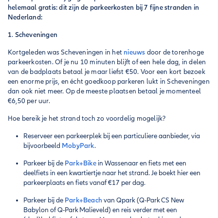
helemaal gratis: dit zijn de parkeerkosten bij 7 fijne stranden in
Nederland:
1
.
Scheveningen
Kortgeleden was Scheveningen in het
nieuws
door de torenhoge
parkeerkosten. Of je nu 10 minuten blijft of een hele dag, in delen
van de badplaats betaal je maar liefst €50. Voor een kort bezoek
een enorme prijs, en écht goedkoop parkeren lukt in Scheveningen
dan ook niet meer. Op de meeste plaatsen betaal je momenteel
€6,50 per uur.
Hoe bereik je het strand toch zo voordelig mogelijk?
Reserveer een parkeerplek bij een particuliere aanbieder, via
bijvoorbeeld
MobyPark
.
Parkeer bij de
Park+Bike
in Wassenaar en fiets met een
deelfiets in een kwartiertje naar het strand. Je boekt hier een
parkeerplaats en fiets vanaf €17 per dag.
Parkeer bij de
Park+Beach
van Qpark (Q-Park CS New
Babylon of Q-Park Malieveld) en reis verder met een