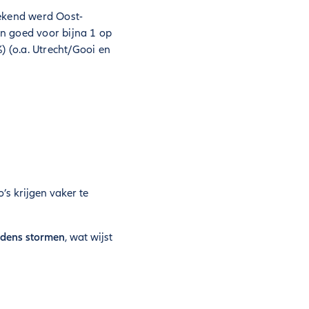
eekend werd Oost-
 goed voor bijna 1 op
 (o.a. Utrecht/Gooi en
o’s krijgen vaker te
jdens stormen
, wat wijst