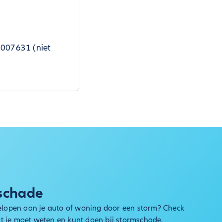
8007631 (niet
schade
lopen aan je auto of woning door een storm? Check
at je moet weten en kunt doen bij stormschade.