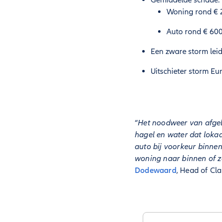
Gemiddelde schade:
Woning rond € 2
Auto rond € 600
Een zware storm lei
Uitschieter storm Eu
“
Het noodweer van afgelo
hagel en water dat lokaa
auto bij voorkeur binnen
woning naar binnen of ze
Dodewaard
, Head of Cla