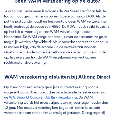
Geen WAM verzekering op de auto?
Je auto niet verzekeren is volgens de WAM een strafbaar feit. Je
loopt in dat geval het risico op een boete van circa €400. Als de
politie je staande houdt en het voertuig geen WAM verzekering
heeft, bedraagt de boete zo'n €550. De RDW houdt strikt toezicht
op het feit of voertuigen een WAM verzekering hebben in
Nederland. De WAM zorgt er namelijk voor dat schades zo goed
mogelijk worden afgewikkeld. Als je onverhoopt met een ongeluk
te maken krijgt, kan de schade via de verzekeraar worden
afgehandeld. Anders draai je zelf voor de kosten van de schade
op. In zekere zin lijkt de WAM verzekering wel wat op een
rechtsbijstandverzekering.
WAM verzekering afsluiten bij Allianz Direct
Op zoek naar een scherp geprijsde autoverzekering voor je
wagen? Allianz Direct biedt drie verschillende verzekeringen aan:
de
WA
,
Beperkt Casco
en
All Risk verzekering
. De WAM
verzekering wordt het meest afgesloten bij voertuigen ouder dan
12 jaar. Met deze verzekering ben je gedekt indien je schade
veroorzaakt aan een ander voertuig of persoon. De tegenpartij