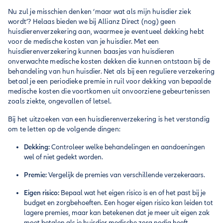
Nu zul je misschien denken ‘maar wat als mijn huisdier ziek
wordt’? Helaas bieden we bij Allianz Direct (nog) geen
huisdierenverzekering aan, waarmee je eventueel dekking hebt
voor de medische kosten van je huisdier. Met een
huisdierenverzekering kunnen baasjes van huisdieren
onverwachte medische kosten dekken die kunnen ontstaan bij de
behandeling van hun huisdier. Net als bij een reguliere verzekering
betaal je een periodieke premie in ruil voor dekking van bepaalde
medische kosten die voortkomen uit onvoorziene gebeurtenissen
zoals ziekte, ongevallen of letsel.
Bij het uitzoeken van een huisdierenverzekering is het verstandig
om te letten op de volgende dingen:
Dekking:
Controleer welke behandelingen en aandoeningen
wel of niet gedekt worden.
Premie:
Vergelijk de premies van verschillende verzekeraars.
Eigen risico:
Bepaal wat het eigen risico is en of het past bij je
budget en zorgbehoeften. Een hoger eigen risico kan leiden tot
lagere premies, maar kan betekenen dat je meer uit eigen zak
moet betalen als je huisdier medische zorg nodig heeft.