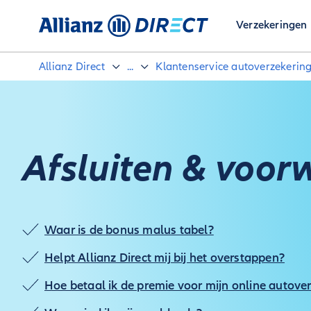
Verzekeringen
Allianz Direct
...
Klantenservice autoverzekerin
Afsluiten & voo
Waar is de bonus malus tabel?
Helpt Allianz Direct mij bij het overstappen?
Hoe betaal ik de premie voor mijn online autove