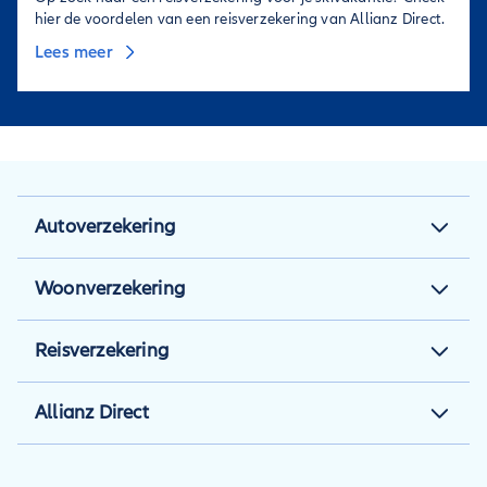
hier de voordelen van een reisverzekering van Allianz Direct.
Lees meer
Autoverzekering
Autoverzekering
Woonverzekering
Autoverzekering berekenen
Woonverzekering
Reisverzekering
Autotips
Aansprakelijkheidsverzekering
Reisverzekering
Inzittendenverzekering
Allianz Direct
Opstalverzekering
Kortlopende
Rechtsbijstandverzekering
berekenen
Over Allianz Direct
annuleringsverzekering