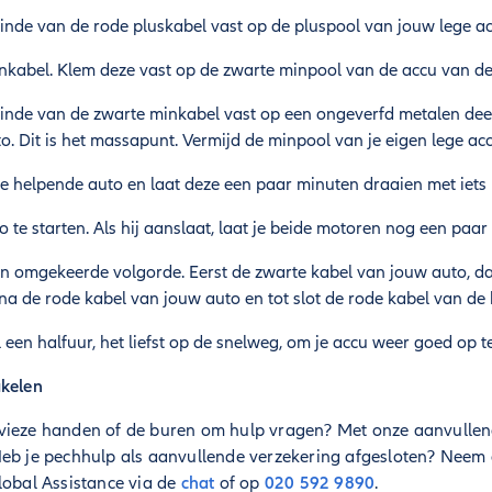
inde van de rode pluskabel vast op de pluspool van jouw lege ac
nkabel. Klem deze vast op de zwarte minpool van de accu van de
einde van de zwarte minkabel vast op een ongeverfd metalen dee
o. Dit is het massapunt. Vermijd de minpool van je eigen lege acc
e helpende auto en laat deze een paar minuten draaien met iets
 te starten. Als hij aanslaat, laat je beide motoren nog een paa
in omgekeerde volgorde. Eerst de zwarte kabel van jouw auto, d
a de rode kabel van jouw auto en tot slot de rode kabel van de
 een halfuur, het liefst op de snelweg, om je accu weer goed op t
akelen
 vieze handen of de buren om hulp vragen? Met onze aanvulle
Heb je pechhulp als aanvullende verzekering afgesloten? Neem 
lobal Assistance via de
chat
of op
020 592 9890
.