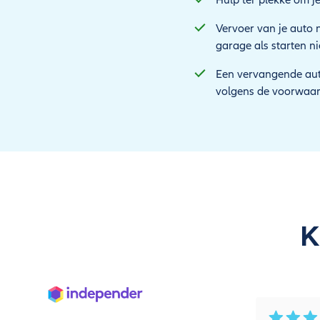
Hulp ter plekke om je
Vervoer van je auto n
garage als starten nie
Een vervangende auto
volgens de voorwaar
K