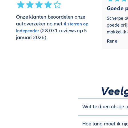
Goede pr
Onze klanten beoordelen onze
Scherpe a
autoverzekering met
4 sterren op
goede prij
(28.071 reviews op 5
Independer
makkelijk a
januari 2026).
Rene
Veelg
Wat te doen als de a
Als de accu van je aut
Hoe lang moet ik ri
draagbare acculader. 