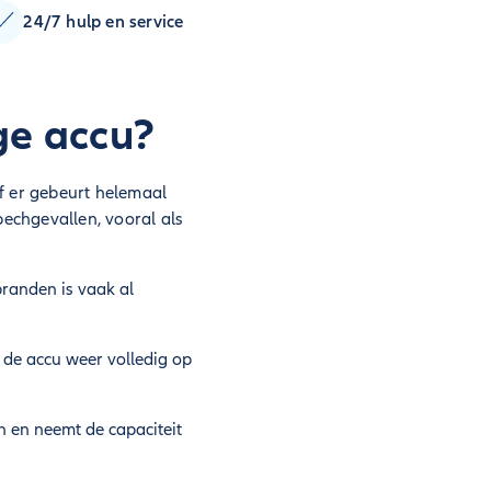
24/7 hulp en service
ge accu?
of er gebeurt helemaal
pechgevallen, vooral als
branden is vaak al
om de accu weer volledig op
n en neemt de capaciteit