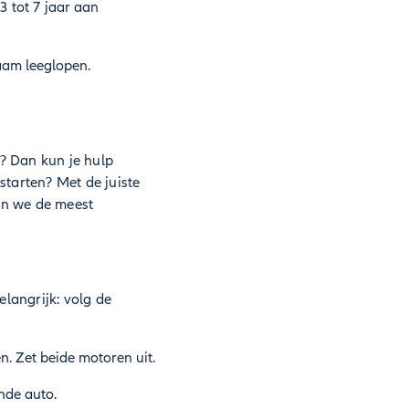
3 tot 7 jaar aan
zaam leeglopen.
? Dan kun je hulp
 starten? Met de juiste
gen we de meest
elangrijk: volg de
. Zet beide motoren uit.
nde auto.