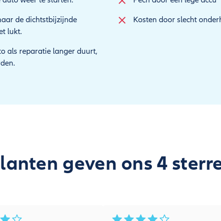
 auto weer te starten.
Pech door een lege accu
aar de dichtstbijzijnde
Kosten door slecht onde
t lukt.
 als reparatie langer duurt,
den.
lanten geven ons 4 sterr