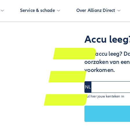
Service & schade
Over Allianz Direct
Accu leeg?
Is je accu leeg? D
oorzaken van een 
voorkomen.
NL
Vul hier jouw kenteken in