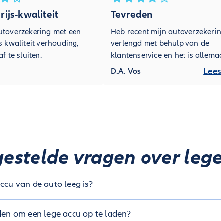
ijs-kwaliteit
Tevreden
utoverzekering met een
Heb recent mijn autoverzekeri
s kwaliteit verhouding,
verlengd met behulp van de
f te sluiten.
klantenservice en het is allema
netjes en accuraat geregeld.
Lees
D.A. Vos
estelde vragen over leg
ccu van de auto leeg is?
o leeg is, kunt je deze opladen met startkabels en een ander vo
jden om een lege accu op te laden?
Voorkom herhaling door regelmatig te rijden en de laadspanni