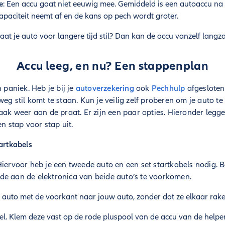
e
: Een accu gaat niet eeuwig mee. Gemiddeld is een autoaccu na 
apaciteit neemt af en de kans op pech wordt groter.
taat je auto voor langere tijd stil? Dan kan de accu vanzelf lang
Accu leeg, en nu? Een stappenplan
n paniek. Heb je bij je
autoverzekering
ook
Pechhulp
afgesloten
eg stil komt te staan. Kun je veilig zelf proberen om je auto te
vaak weer aan de praat. Er zijn een paar opties. Hieronder leg
 stap voor stap uit.
tartkabels
Hiervoor heb je een tweede auto en een set startkabels nodig. B
de aan de elektronica van beide auto’s te voorkomen.
auto met de voorkant naar jouw auto, zonder dat ze elkaar raken
l. Klem deze vast op de rode pluspool van de accu van de helpe