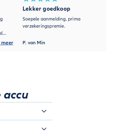
Lekker goedkoop
ng
Soepele aanmelding, prima
verzekeringspremie.
al
 meer
P. van Min
e accu
ertuig of een
ng van de accu te