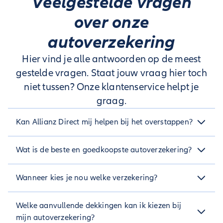
Veelgestelde vragen
over onze
autoverzekering
Hier vind je alle antwoorden op de meest
gestelde vragen. Staat jouw vraag hier toch
niet tussen? Onze klantenservice helpt je
graag.
Kan Allianz Direct mij helpen bij het overstappen?
Zeker weten, graag zelfs! Zeg je oude verzekering op met
Wat is de beste en goedkoopste autoverzekering?
opzegservice
opzegtermijn
onze
. Check de
van je
verzekeraar en vul de gegevens in.
De beste en goedkoopste autoverzekering vind je bij Allianz
Alles ingevuld? Dan wordt de rest voor je geregeld en zorgen
Wanneer kies je nou welke verzekering?
Direct. Bij ons bespaar je namelijk gemiddeld €300 per jaar
wij voor een soepele overgang naar jouw Allianz Direct
op je autoverzekering. Ook voor de voorwaarden kies je voor
verzekering.
Vind jij het lastig om te kiezen tussen WA, Beperkt Basco en
een autoverzekering bij ons, we zijn niet voor niets de meest
Welke aanvullende dekkingen kan ik kiezen bij
deze video
All Risk? In
leggen we het verschil uit.
gekozen autoverzekering op Independer en
mijn autoverzekering?
Autoverzekering.nl. Benieuwd hoeveel jij kunt besparen?