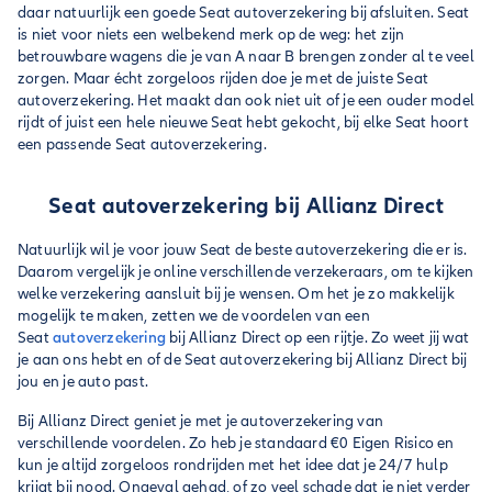
daar natuurlijk een goede Seat autoverzekering bij afsluiten. Seat
is niet voor niets een welbekend merk op de weg: het zijn
betrouwbare wagens die je van A naar B brengen zonder al te veel
zorgen. Maar écht zorgeloos rijden doe je met de juiste Seat
autoverzekering. Het maakt dan ook niet uit of je een ouder model
rijdt of juist een hele nieuwe Seat hebt gekocht, bij elke Seat hoort
een passende Seat autoverzekering.
Seat autoverzekering bij Allianz Direct
Natuurlijk wil je voor jouw Seat de beste autoverzekering die er is.
Daarom vergelijk je online verschillende verzekeraars, om te kijken
welke verzekering aansluit bij je wensen. Om het je zo makkelijk
mogelijk te maken, zetten we de voordelen van een
Seat
autoverzekering
bij Allianz Direct op een rijtje. Zo weet jij wat
je aan ons hebt en of de Seat autoverzekering bij Allianz Direct bij
jou en je auto past.
Bij Allianz Direct geniet je met je autoverzekering van
verschillende voordelen. Zo heb je standaard €0 Eigen Risico en
kun je altijd zorgeloos rondrijden met het idee dat je 24/7 hulp
krijgt bij nood. Ongeval gehad, of zo veel schade dat je niet verder