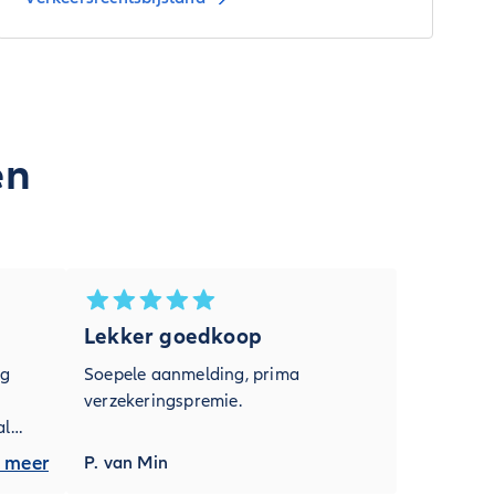
en
Lekker goedkoop
ng
Soepele aanmelding, prima
verzekeringspremie.
al
 meer
P. van Min