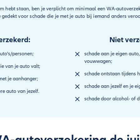
am hebt staan, ben je verplicht om minimaal een WA-autoverzeke
 gedekt voor schade die je met je auto bij iemand anders vero
erzekerd:
Niet ver
uto's/personen;
schade aan je eigen auto
vouwwagen;
e van je auto valt;
schade ontstaan tijdens h
met je aanhanger;
schade aan jezelf en je ei
e auto van jezelf.
schade door alcohol- of 
WA-autoverzekering de jui