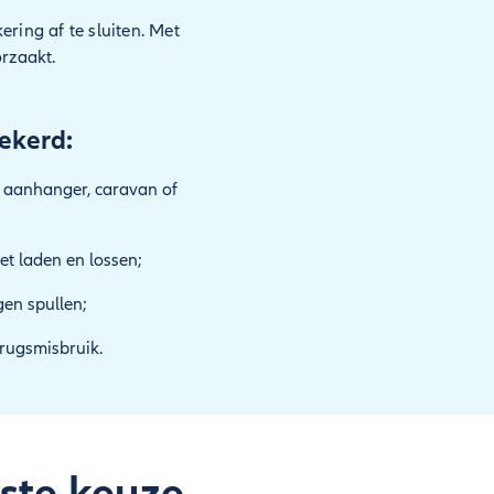
ring af te sluiten. Met
orzaakt.
zekerd:
, aanhanger, caravan of
et laden en lossen;
gen spullen;
drugsmisbruik.
ste keuze