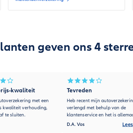
lanten geven ons 4 sterr
ijs-kwaliteit
Tevreden
utoverzekering met een
Heb recent mijn autoverzekeri
s kwaliteit verhouding,
verlengd met behulp van de
f te sluiten.
klantenservice en het is allema
netjes en accuraat geregeld.
Lees
D.A. Vos