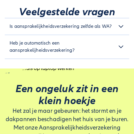
Veelgestelde vragen
Is aansprakelijkheidsverzekering zelfde als WA?
Nee, een aansprakelijkheidsverzekering is niet hetzelfde als
Heb je automatisch een
een WA-verzekering (Wettelijke Aansprakelijkheid voor
motorvoertuigen). Een aansprakelijkheidsverzekering dekt
aansprakelijheidsverzekering?
schade die je aan anderen toebrengt in het dagelijks leven,
terwijl een WA-verzekering specifiek schade dekt die je met je
Nee, deze verzekering moet je zelf afsluiten – tenzij iemand
motorvoertuig veroorzaakt.
anders in jouw huishouden dit al heeft gedaan. In dit geval
geldt de verzekering al voor jou, en heb je inderdaad
automatisch een aansprakelijkheidsverzekering.
Een ongeluk zit in een
klein hoekje
Het zal je maar gebeuren: het stormt en je
dakpannen beschadigen het huis van je buren.
Met onze Aansprakelijkheidsverzekering