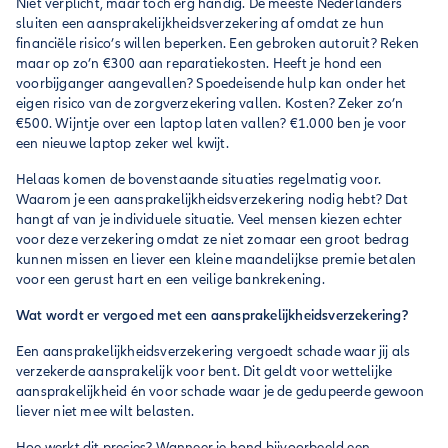
Niet verplicht, maar toch erg handig. De meeste Nederlanders
sluiten een aansprakelijkheidsverzekering af omdat ze hun
financiële risico’s willen beperken. Een gebroken autoruit? Reken
maar op zo’n €300 aan reparatiekosten. Heeft je hond een
voorbijganger aangevallen? Spoedeisende hulp kan onder het
eigen risico van de zorgverzekering vallen. Kosten? Zeker zo’n
€500. Wijntje over een laptop laten vallen? €1.000 ben je voor
een nieuwe laptop zeker wel kwijt.
Helaas komen de bovenstaande situaties regelmatig voor.
Waarom je een aansprakelijkheidsverzekering nodig hebt? Dat
hangt af van je individuele situatie. Veel mensen kiezen echter
voor deze verzekering omdat ze niet zomaar een groot bedrag
kunnen missen en liever een kleine maandelijkse premie betalen
voor een gerust hart en een veilige bankrekening.
Wat wordt er vergoed met een aansprakelijkheidsverzekering?
Een aansprakelijkheidsverzekering vergoedt schade waar jij als
verzekerde aansprakelijk voor bent. Dit geldt voor wettelijke
aansprakelijkheid én voor schade waar je de gedupeerde gewoon
liever niet mee wilt belasten.
Hoe werkt dit precies? Wanneer je hond bijvoorbeeld een