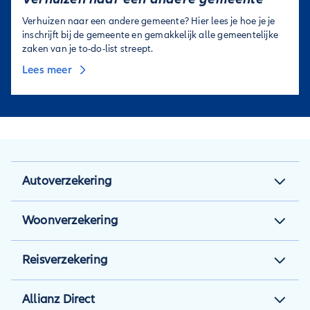
Verhuizen naar een andere gemeente? Hier lees je hoe je je
inschrijft bij de gemeente en gemakkelijk alle gemeentelijke
zaken van je to-do-list streept.
Lees meer
Autoverzekering
Autoverzekering
Woonverzekering
Autoverzekering berekenen
Woonverzekering
Reisverzekering
Autotips
Aansprakelijkheidsverzekering
Reisverzekering
Inzittendenverzekering
Allianz Direct
Opstalverzekering