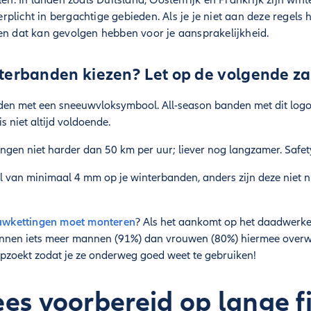
len. In landen zoals Duitsland, Oostenrijk en Frankrijk zijn win
licht in bergachtige gebieden. Als je je niet aan deze regels ho
en dat kan gevolgen hebben voor je aansprakelijkheid.
terbanden kiezen? Let op de volgende za
den met een sneeuwvloksymbool. All-season banden met dit logo 
 niet altijd voldoende.
ngen niet harder dan 50 km per uur; liever nog langzamer. Safety 
l van minimaal 4 mm op je winterbanden, anders zijn deze niet nutt
euwkettingen moet monteren
? Als het aankomt op het daadwerke
nnen iets meer mannen (91%) dan vrouwen (80%) hiermee overwe
opzoekt zodat je ze onderweg goed weet te gebruiken!
es voorbereid op lange fi