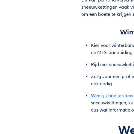
Dit kan per land verschil
sneeuwkettingen vaak verp
om een boete te krijgen 
Win
Kies voor winterban
de M+S-aanduiding is
Rijd met sneeuwketti
Zorg voor een profie
ook nodig.
Weet jij hoe je sne
sneeuwkettingen, ku
dus wat informatie 
We