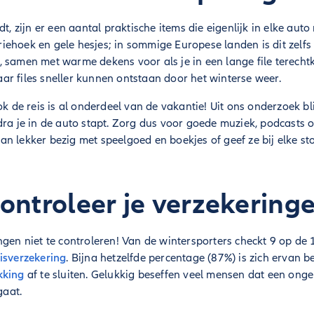
dt, zijn er een aantal praktische items die eigenlijk in elke au
ehoek en gele hesjes; in sommige Europese landen is dit zelfs 
 samen met warme dekens voor als je in een lange file terechtk
r files sneller kunnen ontstaan door het winterse weer.
ok de reis is al onderdeel van de vakantie! Uit ons onderzoek bl
dra je in de auto stapt. Zorg dus voor goede muziek, podcasts of
n lekker bezig met speelgoed en boekjes of geef ze bij elke sto
ontroleer je verzekering
ngen niet te controleren! Van de wintersporters checkt 9 op d
isverzekering
. Bijna hetzelfde percentage (87%) is zich ervan 
kking
af te sluiten. Gelukkig beseffen veel mensen dat een onge
gaat.