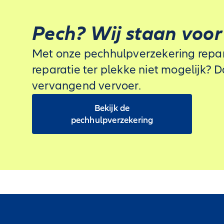
Pech? Wij staan voor 
Met onze pechhulpverzekering reparer
reparatie ter plekke niet mogelijk? 
vervangend vervoer.
Bekijk de
pechhulpverzekering