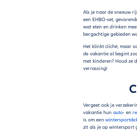
Als je naar de sneeuw rij
een EHBO-set, gevarendri
wat eten en drinken mee,
bergachtige gebieden waa
Het klinkt cliché, maar o
de vakantie al begint zo
met kinderen? Houd ze da
verrassing!
C
Vergeet ook je verzekeri
vakantie hun
auto
- en
re
is om een
wintersportde
zit als je op wintersport 