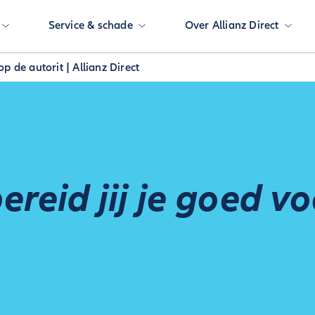
Service & schade
Over Allianz Direct
p de autorit | Allianz Direct
ereid jij je goed v