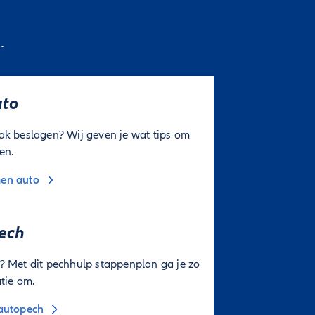
.
uto
ak beslagen? Wij geven je wat tips om
en.
men auto
pech
? Met dit pechhulp stappenplan ga je zo
atie om.
 autopech