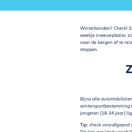
Winterbanden? Check! Sn
weekje sneeuwplezier, zo
naar de bergen af te rei
stappen.
Z
Bijna alle automobiliste
wintersportbestemming r
jongeren (18-34 jaar) lig
Tip:
check voorafgaand 