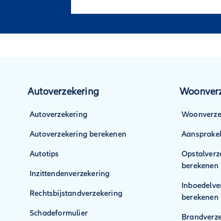
Autoverzekering
Woonverz
Autoverzekering
Woonverze
Autoverzekering berekenen
Aansprakel
Autotips
Opstalverz
berekenen
Inzittendenverzekering
Inboedelve
Rechtsbijstandverzekering
berekenen
Schadeformulier
Brandverze