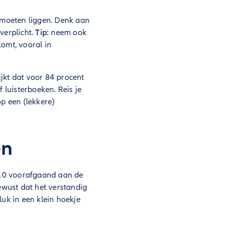
to moeten liggen. Denk aan
verplicht.
Tip:
neem ook
omt, vooral in
ijkt dat voor 84 procent
 luisterboeken. Reis je
p een (lekkere)
en
e 10 voorafgaand aan de
bewust dat het verstandig
luk in een klein hoekje