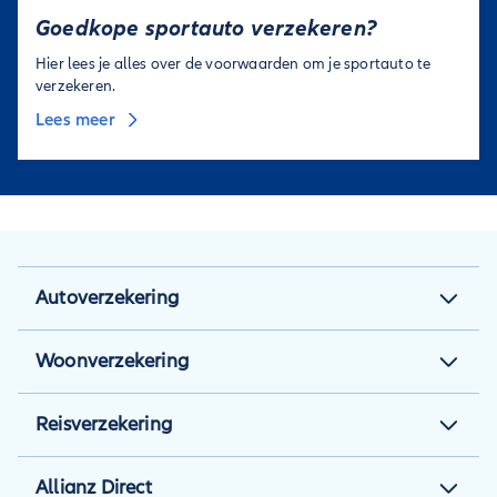
Goedkope sportauto verzekeren?
Hier lees je alles over de voorwaarden om je sportauto te
verzekeren.
Lees meer
Autoverzekering
Autoverzekering
Woonverzekering
Autoverzekering berekenen
Woonverzekering
Reisverzekering
Autotips
Aansprakelijkheidsverzekering
Reisverzekering
Inzittendenverzekering
Allianz Direct