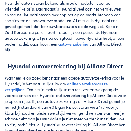
Hyundai auto’s staan bekend als mooie modellen voor een
vriendelijke prijs. Daarnaast is Hyundai veel aan het vernieuwen
en focust Hyundai steeds meer op het op de markt brengen van
sportievere en innovatieve modellen. Al met al is Hyundai een
gevestigd merk dat betrouwbare auto’s op de weg zet. Bij zo’n
Zuid-Koreaanse parel hoort natuurlijk een passende Hyundai
autoverzekering. Of je nou een gloednieuwe Hyundai hebt, of een
ouder model: daar hoort een
autoverzekering
van Allianz Direct
bij!
Hyundai autoverzekering bij Allianz Direct
Wanneer je op zoek bent naar een goede autoverzekering voor je
Hyundai, is het natuurlijk slim om
online verzekeraars te
vergelijken
. Om het je makkelijk te maken, zetten we graag de
voordelen van een Hyundai autoverzekering bij Allianz Direct voor
je op een rijtje. Bij een autoverzekering van Allianz Direct geniet je
namelijk standaard van €0 Eigen Risico, staan we 24/7 voor je
klaar bij nood en bieden we altijd vervangend vervoer wanneer je
schade hebt aan je Hyundai en je niet meer verder kunt rijden. Wel
zo fijn, toch? Met je Hyundai autoverzekering bij Allianz Direct ben
je goed verzekerd en kun je zorgeloos de weg op.