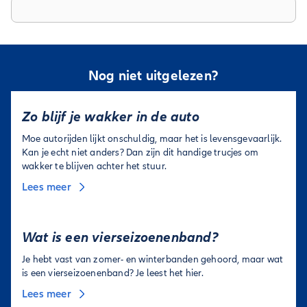
langs een strand komen, dan kan je het eventueel als
met de ZTL-zones (Zona Traffico Limitato), omdat je hoge
hoofdkussen gebruiken. Heb je weleens last van rugpijn als je
deze blog
boetes krijgt als je hier doorheen rijdt. Check in
de
lang moet zitten? Een lendensteun is dan echt een
boetes per land.
verademing als je lang onderweg bent!
Nog niet uitgelezen?
Zo blijf je wakker in de auto
Moe autorijden lijkt onschuldig, maar het is levensgevaarlijk.
Kan je echt niet anders? Dan zijn dit handige trucjes om
wakker te blijven achter het stuur.
Lees meer
Wat is een vierseizoenenband?
Je hebt vast van zomer- en winterbanden gehoord, maar wat
is een vierseizoenenband? Je leest het hier.
Lees meer