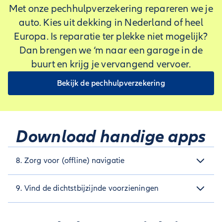
zorg dat je de meest actuele lijst hebt.
Met onze pechhulpverzekering repareren we je
auto. Kies uit dekking in Nederland of heel
Europa. Is reparatie ter plekke niet mogelijk?
Dan brengen we ‘m naar een garage in de
buurt en krijg je vervangend vervoer.
Bekijk de pechhulpverzekering
Download handige apps
8. Zorg voor (offline) navigatie
In Nederland heb je overal internet, maar in het buitenland is
9. Vind de dichtstbijzijnde voorzieningen
dat niet altijd het geval. Zorg er dus voor dat je ook navigatie
handige
hebt als je plotseling geen bereik hebt. Tip: met de
Fijne tank- en wc-stops zijn onmisbaar als je lang onderweg
apps
Google Maps of Maps.me kan je kaarten downloaden,
bent. Met de app Fuel Flash vind je meer dan